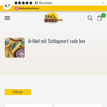
×
31
Reviews
NL
Frisch geschnitten und vakuumverpackt.
Meistens Lieferung in
9,7
0
Artikel mit Schlagwort rode bes
Filter