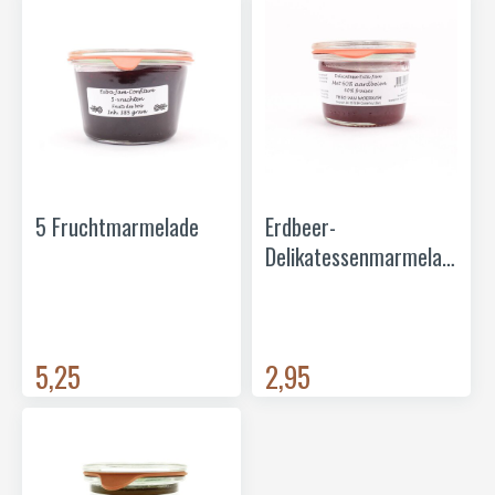
5 Fruchtmarmelade
Erdbeer-
Delikatessenmarmelade
mini
5,25
2,95