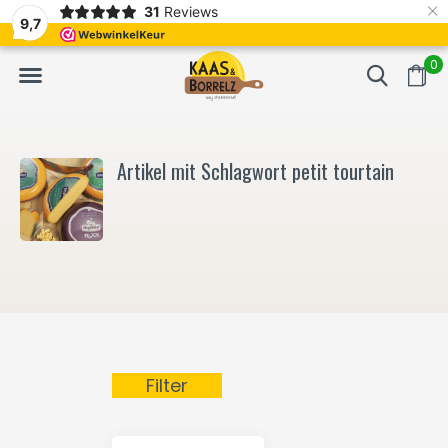
×
31
Reviews
NL
Frisch geschnitten und vakuumverpackt.
Meistens Lieferung in
9,7
0
Artikel mit Schlagwort petit tourtain
Filter