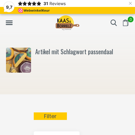
×
31
Reviews
NL
Frisch geschnitten und vakuumverpackt.
Meistens Lieferung in
9,7
0
Artikel mit Schlagwort passendaal
Filter