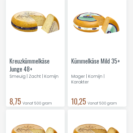
Kreuzkümmelkäse
Kümmelkäse Mild 35+
Junge 48+
Smeuïg | Zacht | Komijn
Mager | Komijn |
Karakter
8,75
10,25
Vanaf 500 gram
Vanaf 500 gram