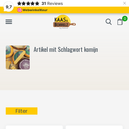
×
31
Reviews
NL
Frisch geschnitten und vakuumverpackt.
Meistens Lieferung in
9,7
0
Artikel mit Schlagwort komijn
Filter