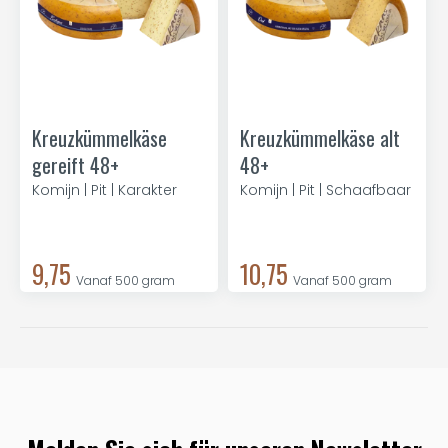
Kreuzkümmelkäse
Kreuzkümmelkäse alt
gereift 48+
48+
Komijn | Pit | Karakter
Komijn | Pit | Schaafbaar
9,75
10,75
Vanaf 500 gram
Vanaf 500 gram