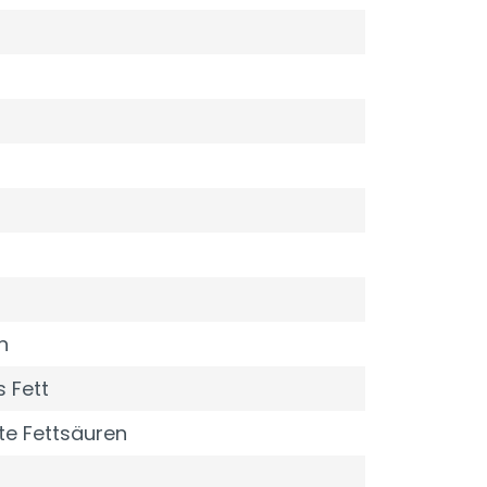
n
 Fett
te Fettsäuren