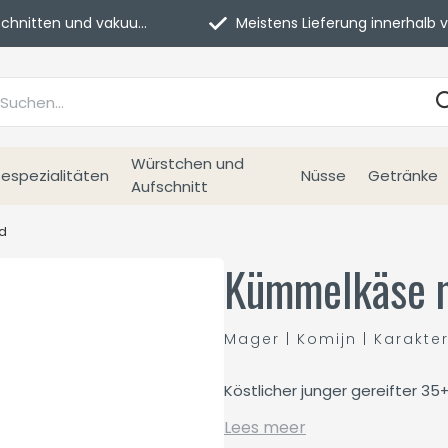
itten und vakuumverpackt.
Meistens Lieferung innerhalb von 3 Tage
Würstchen und
espezialitäten
Nüsse
Getränke
Aufschnitt
d
Kümmelkäse m
Mager | Komijn | Karakte
Köstlicher junger gereifter 
Lees meer