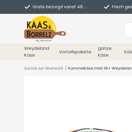
Gratis bezorgd vanaf 48 euro in NL
Frisch geschn
Weydeland
ganze
Vorteilspakete
Käs
Käse
Käse
Zurück zur Übersicht
Kümmelkäse mild 35+ Weydelan