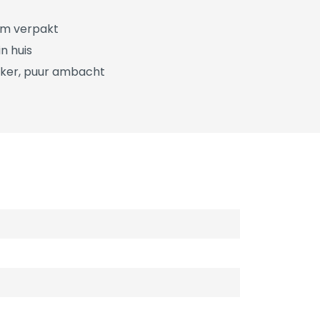
üm verpakt
n huis
ker, puur ambacht