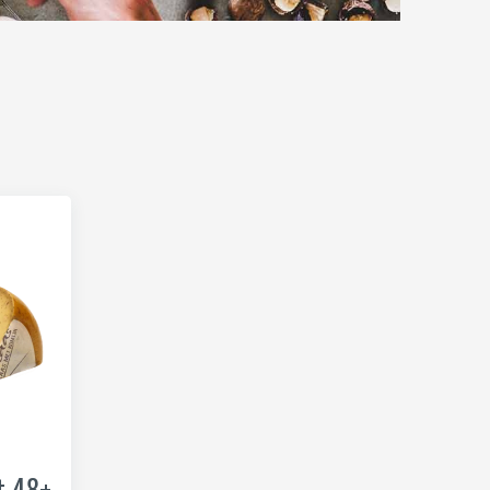
t 48+