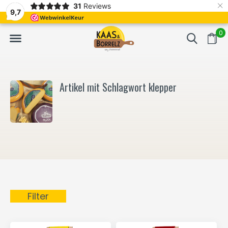
×
31
Reviews
NL
Frisch geschnitten und vakuumverpackt.
Meistens Lieferung in
9,7
0
Artikel mit Schlagwort klepper
Filter