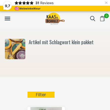
×
31
Reviews
NL
Frisch geschnitten und vakuumverpackt.
Meistens Lieferung in
9,7
0
Artikel mit Schlagwort klein pakket
Filter