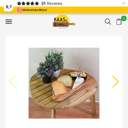
×
31
Reviews
NL
Frisch geschnitten und vakuumverpackt.
Meistens Lieferung in
9,7
0