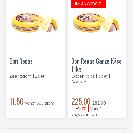
IM ANGEBOT
Bon Repas
Bon Repas Ganze Käse
11kg
Zeer zacht | Zoet
Gatenkaas | Zoet |
Boeren
11,50
225,00
282,00
Vanaf 500 gram
-20%
Vanaf
Ungeschnitten