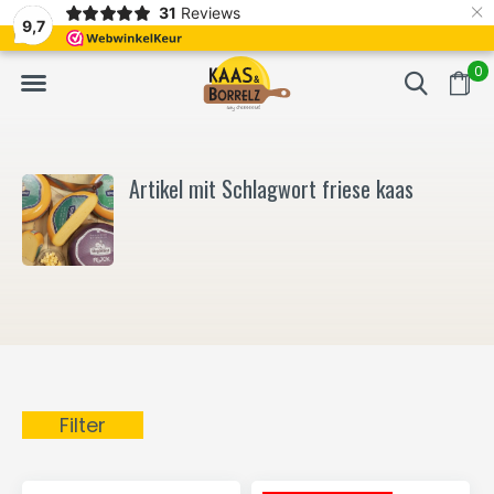
×
31
Reviews
NL
Frisch geschnitten und vakuumverpackt.
Meistens Lieferung in
9,7
0
Artikel mit Schlagwort friese kaas
Filter