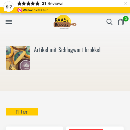
×
31
Reviews
NL
Frisch geschnitten und vakuumverpackt.
Meistens Lieferung in
9,7
0
Artikel mit Schlagwort brokkel
Filter