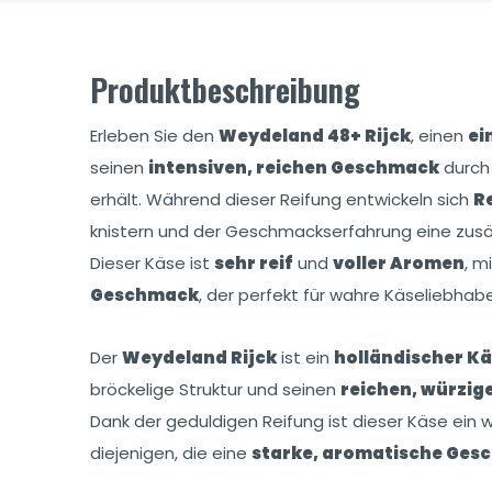
Produktbeschreibung
Erleben Sie den
Weydeland 48+ Rijck
, einen
ei
seinen
intensiven, reichen Geschmack
durch 
erhält. Während dieser Reifung entwickeln sich
Re
knistern und der Geschmackserfahrung eine zusät
Dieser Käse ist
sehr reif
und
voller Aromen
, m
Geschmack
, der perfekt für wahre Käseliebhaber
Der
Weydeland Rijck
ist ein
holländischer K
bröckelige Struktur und seinen
reichen, würzi
Dank der geduldigen Reifung ist dieser Käse ein 
diejenigen, die eine
starke, aromatische Ges