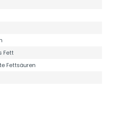
n
 Fett
te Fettsäuren