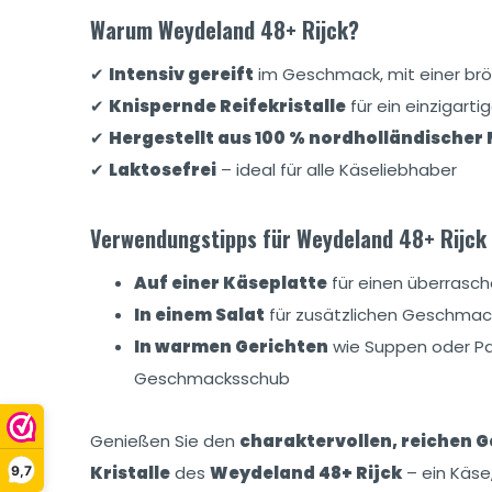
Warum Weydeland 48+ Rijck?
✔
Intensiv gereift
im Geschmack, mit einer brö
✔
Knispernde Reifekristalle
für ein einzigartig
✔
Hergestellt aus 100 % nordholländischer 
✔
Laktosefrei
– ideal für alle Käseliebhaber
Verwendungstipps für Weydeland 48+ Rijck
Auf einer Käseplatte
für einen überrasch
In einem Salat
für zusätzlichen Geschmac
In warmen Gerichten
wie Suppen oder Pas
Geschmacksschub
Genießen Sie den
charaktervollen, reichen
Kristalle
des
Weydeland 48+ Rijck
– ein Käse
9,7