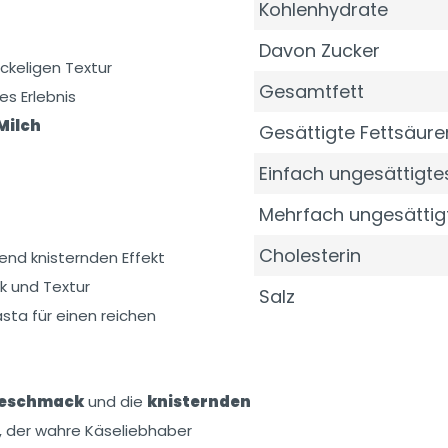
Kohlenhydrate
Davon Zucker
ckeligen Textur
Gesamtfett
es Erlebnis
Milch
Gesättigte Fettsäure
Einfach ungesättigtes
Mehrfach ungesättig
Cholesterin
end knisternden Effekt
k und Textur
Salz
ta für einen reichen
 Geschmack
und die
knisternden
, der wahre Käseliebhaber