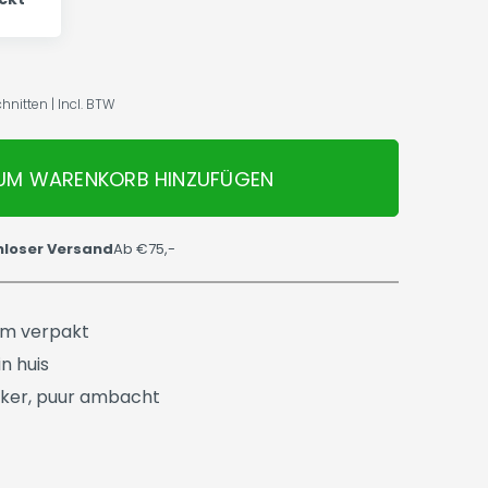
nitten | Incl. BTW
UM WARENKORB HINZUFÜGEN
nloser Versand
Ab €75,-
üm verpakt
n huis
ker, puur ambacht