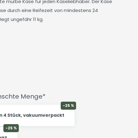
kte mürbe Käse für jeden Käseliebhaber. Der Käse
r Käse durch eine Reifezeit von mindestens 24
egt ungefähr 11 kg.
ünschte Menge*
-25 %
in 4 Stück, vakuumverpackt
-25 %
ckt