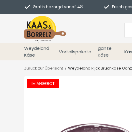
Gratis bezorgd vanaf 48 euro in NL
Frisch geschn
Weydeland
ganze
Vorteilspakete
Käs
Käse
Käse
Zurück zur Übersicht
Weydeland Rijck Bruchkäse Gan
IM ANGEBOT