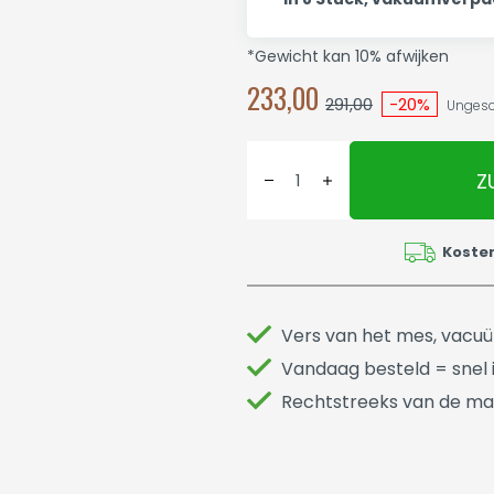
*Gewicht kan 10% afwijken
233,00
291,00
-20%
Ungesch
Z
Koste
Vers van het mes, vacu
Vandaag besteld = snel i
Rechtstreeks van de ma