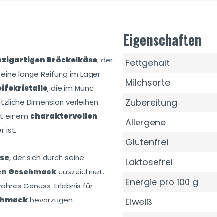
Eigenschaften
nzigartigen Bröckelkäse
, der
Fettgehalt
eine lange Reifung im Lager
Milchsorte
ifekristalle
, die im Mund
Zubereitung
zliche Dimension verleihen.
it einem
charaktervollen
Allergene
 ist.
Glutenfrei
äse
, der sich durch seine
Laktosefrei
gen Geschmack
auszeichnet.
Energie pro 100 g
wahres Genuss-Erlebnis für
chmack
bevorzugen.
Eiweiß