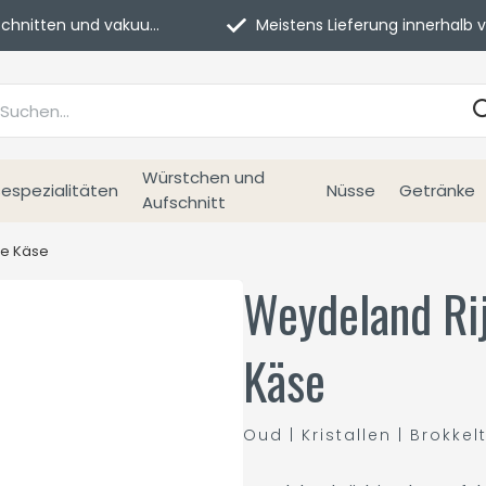
itten und vakuumverpackt.
Meistens Lieferung innerhalb von 3 Tage
Würstchen und
espezialitäten
Nüsse
Getränke
Aufschnitt
ze Käse
Weydeland Ri
Käse
Oud | Kristallen | Brokkel