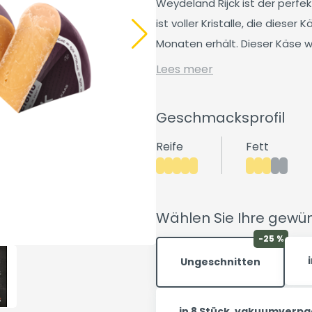
Weydeland Rijck ist der perfe
ist voller Kristalle, die diese
Monaten erhält. Dieser Käse wi
Lees meer
Geschmacksprofil
Reife
Fett
Wählen Sie Ihre gew
-25 %
Ungeschnitten
in 8 Stück, vakuumverpa