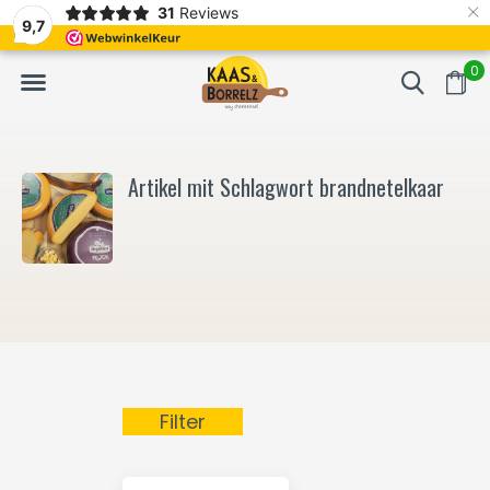
×
31
Reviews
NL
Frisch geschnitten und vakuumverpackt.
Meistens Lieferung in
9,7
0
Artikel mit Schlagwort brandnetelkaar
Filter