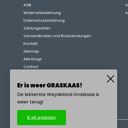
AGB
M
Widerrufsbelehrung
M
Datenschutzerklärung
Zahlungsarten
Versandkosten und Rücksendungen
Kontakt
Sitemap
Alle blogs
Contact
Beschwerdeverfahren
Referenzen
Er is weer GRASKAAS!
De lekkerste Weydeland Graskaas is
weer terug!
RUFEN SIE UNS AN
Ik wil graskaas!