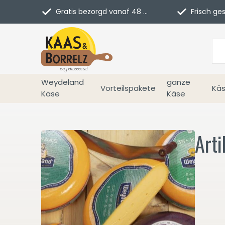
Gratis bezorgd vanaf 48 euro in NL
Frisch geschn
Weydeland
ganze
Vorteilspakete
Käs
Käse
Käse
Arti