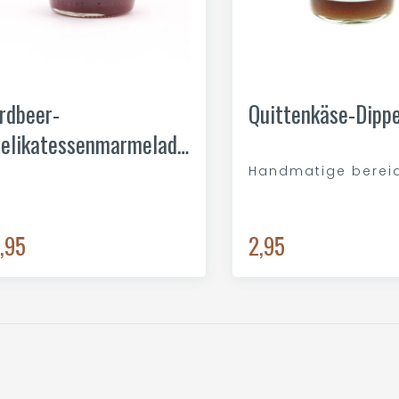
rdbeer-
Quittenkäse-Dipp
elikatessenmarmelade
ini
Handmatige berei
,95
2,95