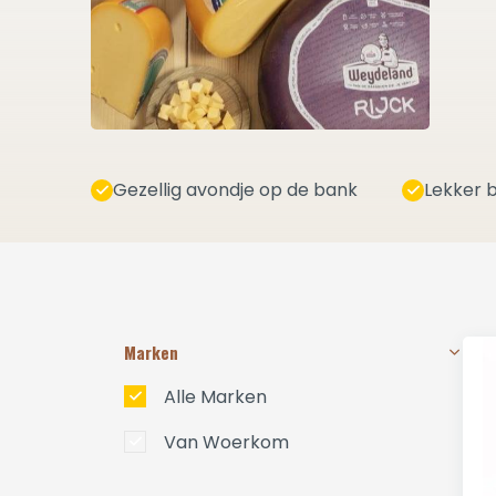
Gezellig avondje op de bank
Lekker b
Marken
Alle Marken
Van Woerkom