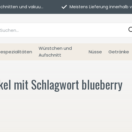
itten und vakuumverpackt.
Meistens Lieferung innerhalb von 3 Tage
Würstchen und
espezialitäten
Nüsse
Getränke
Aufschnitt
kel mit Schlagwort blueberry