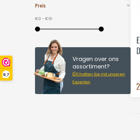
Preis
€0
-
€10
E
D
Vragen over ons
m
assortiment?
Chatten Sie mit unseren
9,7
Experten
2