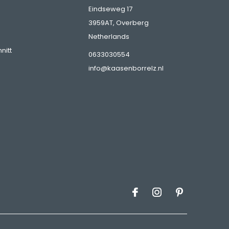
Eindseweg 17
3959AT, Overberg
Netherlands
nitt
0633030554
info@kaasenborrelz.nl