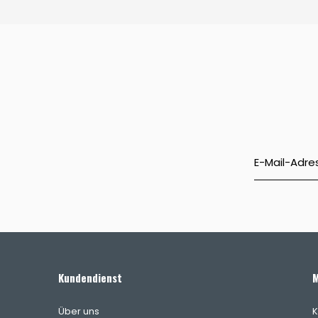
Kundendienst
M
Über uns
K