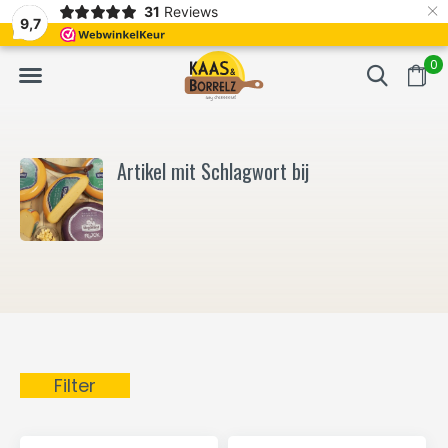
×
31
Reviews
NL
Frisch geschnitten und vakuumverpackt.
Meistens Lieferung in
9,7
0
Artikel mit Schlagwort bij
Filter