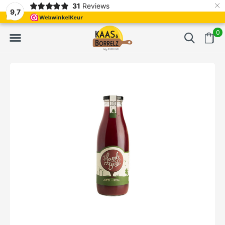
×
31
Reviews
ckt.
Meistens Lieferung innerhalb von 3 Tagen
Gratis bezorgd 
9,7
0