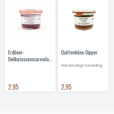
Erdbeer-
Quittenkäse-Dipper
Delikatessenmarmelade
mini
Handmatige bereiding
2,95
2,95