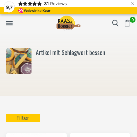
×
31
Reviews
NL
Frisch geschnitten und vakuumverpackt.
Meistens Lieferung in
9,7
0
Artikel mit Schlagwort bessen
Filter