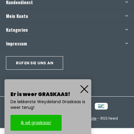
Kundendienst
Mein Konto
Kategorien
Impressum
RUFEN SIE UNS AN
Er is weer GRASKAAS!
De lekkerste Weydeland Graskaas is
weer terug!
© Copyright
2026
- Realisatie:
emarkable
-
RSS feed
Ik wil graskaas!