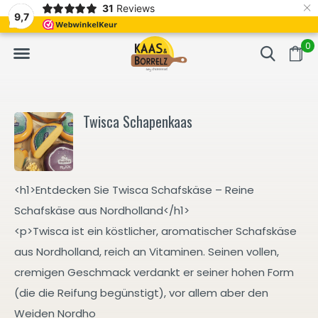
×
31
Reviews
NL
Frisch geschnitten und vakuumverpackt.
Meistens Lieferung in
9,7
0
Twisca Schapenkaas
<h1>Entdecken Sie Twisca Schafskäse – Reine
Schafskäse aus Nordholland</h1>
<p>Twisca ist ein köstlicher, aromatischer Schafskäse
aus Nordholland, reich an Vitaminen. Seinen vollen,
cremigen Geschmack verdankt er seiner hohen Form
(die die Reifung begünstigt), vor allem aber den
Weiden Nordho