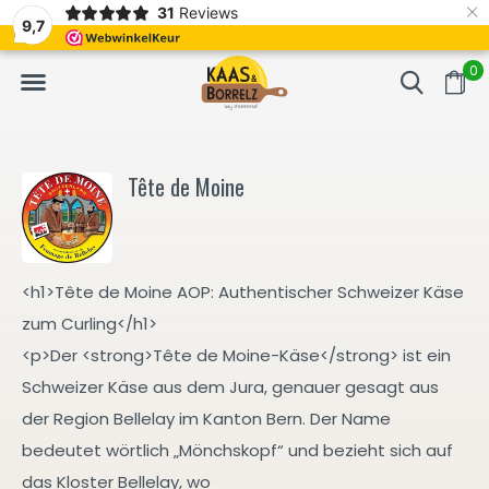
×
31
Reviews
NL
Frisch geschnitten und vakuumverpackt.
Meistens Lieferung in
9,7
0
Tête de Moine
<h1>Tête de Moine AOP: Authentischer Schweizer Käse
zum Curling</h1>
<p>Der <strong>Tête de Moine-Käse</strong> ist ein
Schweizer Käse aus dem Jura, genauer gesagt aus
der Region Bellelay im Kanton Bern. Der Name
bedeutet wörtlich „Mönchskopf“ und bezieht sich auf
das Kloster Bellelay, wo