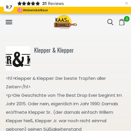
×
31
Reviews
ackt.
Meistens Lieferung innerhalb von 3 Tagen
Gratis bezorgd
9,7
0
Klepper & Klepper
<h1>Klepper & Klepper: Der beste Tropfen aller
Zeiten</h1>
<p>Die Geschichte von The Best Drop Ever beginnt im
Jahr 2015. Oder nein, eigentlich im Jahr 1990: Damals
eröffnete Klepper Sr.. (der damals einfach Willem
Klepper hieß, Klepper Jr. war noch nicht einmal
geboren) seinen Süßigkeitenstand