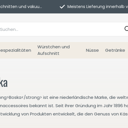
itten und vakuumverpackt.
Meistens Lieferung innerhalb von 3 Tage
Würstchen und
espezialitäten
Nüsse
Getränke
Aufschnitt
ka
ong>Boska</strong> ist eine niederländische Marke, die welt
accessoires bekannt ist. Seit ihrer Gründung im Jahr 1896 h
Entwicklung von Produkten entwickelt, die den Genuss von Kä