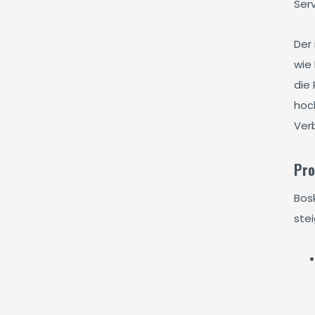
Serv
Der 
wie
die
hoch
Ver
Pro
Bos
ste