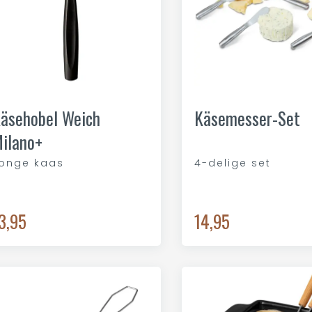
äsehobel Weich
Käsemesser-Set
ilano+
onge kaas
4-delige set
3,95
14,95