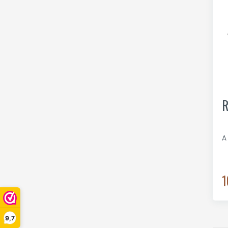
R
A
1
9,7