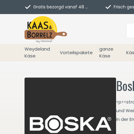
Gratis bezorgd vanaf 48 euro in NL
Frisch geschn
Weydeland
ganze
Vorteilspakete
Käs
Käse
Käse
Bos
<p><str
und Wein
in der 