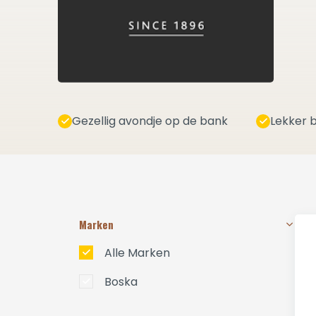
Gezellig avondje op de bank
Lekker b
Marken
Alle Marken
Boska