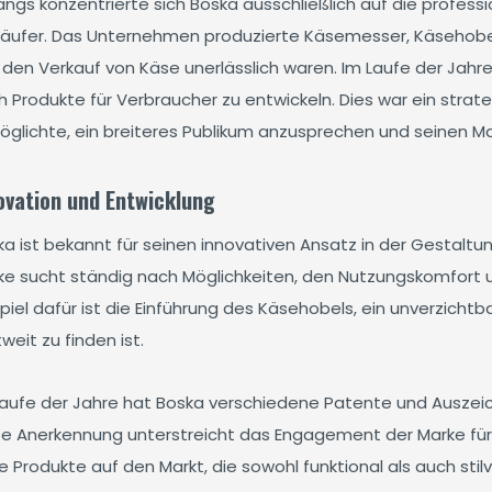
angs konzentrierte sich Boska ausschließlich auf die profes
käufer. Das Unternehmen produzierte Käsemesser, Käsehobel
 den Verkauf von Käse unerlässlich waren. Im Laufe der Jah
h Produkte für Verbraucher zu entwickeln. Dies war ein stra
öglichte, ein breiteres Publikum anzusprechen und seinen Ma
ovation und Entwicklung
ka ist bekannt für seinen innovativen Ansatz in der Gestaltu
ke sucht ständig nach Möglichkeiten, den Nutzungskomfort und
piel dafür ist die Einführung des Käsehobels, ein unverzicht
weit zu finden ist.
Laufe der Jahre hat Boska verschiedene Patente und Auszeic
se Anerkennung unterstreicht das Engagement der Marke für Q
 Produkte auf den Markt, die sowohl funktional als auch stil