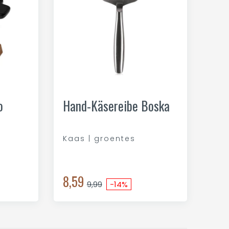
o
Hand-Käsereibe Boska
|
Kaas | groentes
8,59
9,99
-14%