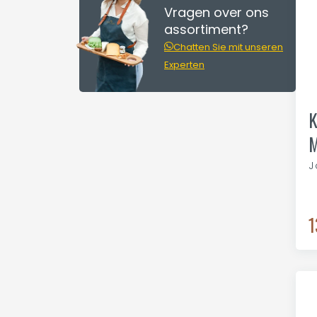
Vragen over ons
assortiment?
Chatten Sie mit unseren
Experten
K
M
J
1