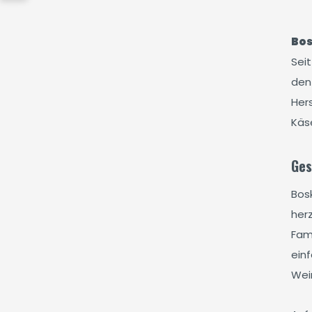
Bo
Seit
den
Hers
Käs
Ges
Bos
her
Fam
ein
Wei