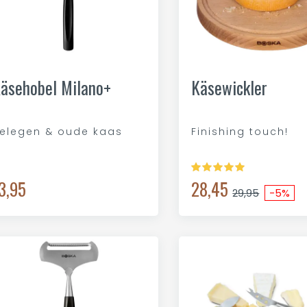
äsehobel Milano+
Käsewickler
elegen & oude kaas
Finishing touch!
3,95
28,45
29,95
-5%