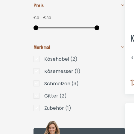
Preis
€0
-
€30
K
Merkmal
B
Käsehobel
(2)
Käsemesser
(1)
1
Schmelzen
(3)
Gitter
(2)
Zubehör
(1)