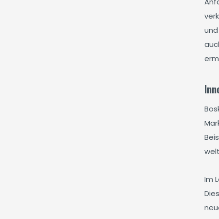
Anf
ver
und
auc
erm
Inn
Bos
Mar
Beis
welt
Im 
Die
neue