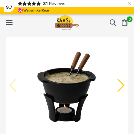
×
31
Reviews
t.
Meistens Lieferung innerhalb von 3 Tagen
Gratis bezorgd va
9,7
0