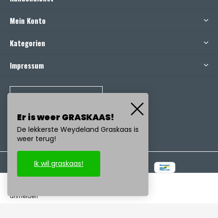
Mein Konto
Kategorien
Impressum
RUFEN SIE UNS AN
Er is weer GRASKAAS!
De lekkerste Weydeland Graskaas is
weer terug!
Ik wil graskaas!
© Copyright
2026
- Realisatie:
emarkable
-
RSS feed
anmelden