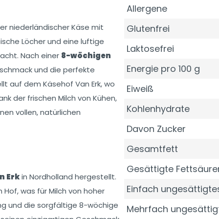
Allergene
er niederländischer Käse mit
Glutenfrei
sche Löcher und eine luftige
Laktosefrei
macht. Nach einer
8-wöchigen
Energie pro 100 g
eschmack und die perfekte
llt auf dem Käsehof Van Erk, wo
Eiweiß
nk der frischen Milch von Kühen,
Kohlenhydrate
nen vollen, natürlichen
Davon Zucker
Gesamtfett
Gesättigte Fettsäure
n Erk
in Nordholland hergestellt.
Einfach ungesättigtes
Hof, was für Milch von hoher
ung und die sorgfältige 8-wöchige
Mehrfach ungesättig