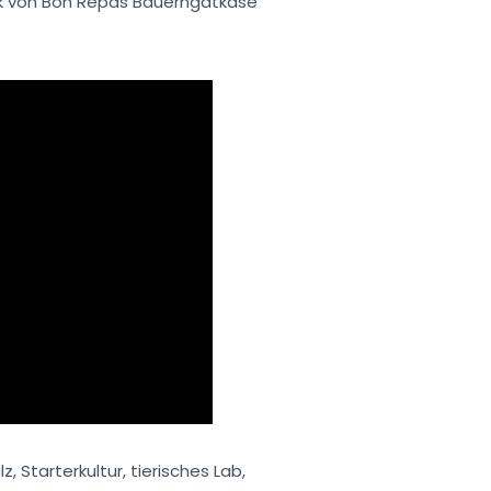
k von Bon Repas Bauerngatkäse
 Starterkultur, tierisches Lab,