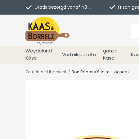
Gratis bezorgd vanaf 48 euro in NL
Frisch geschn
Weydeland
ganze
Vorteilspakete
Käs
Käse
Käse
Zurück zur Übersicht
Bon Repas Käse mit Löchern