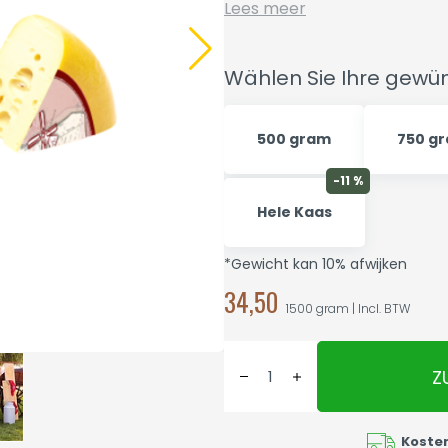
Lees meer
Wählen Sie Ihre gew
500 gram
750 g
-11 %
Hele Kaas
*Gewicht kan 10% afwijken
34,50
1500 gram | Incl. BTW
Z
Koste