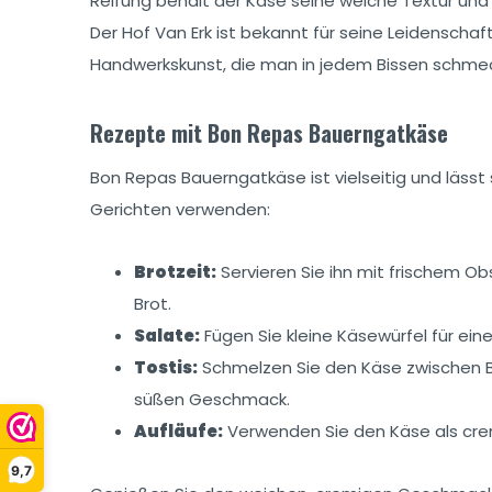
Reifung behält der Käse seine weiche Textur und
Der Hof Van Erk ist bekannt für seine Leidenschaf
Handwerkskunst, die man in jedem Bissen schmec
Rezepte mit Bon Repas Bauerngatkäse
Bon Repas Bauerngatkäse ist vielseitig und lässt
Gerichten verwenden:
Brotzeit:
Servieren Sie ihn mit frischem O
Brot.
Salate:
Fügen Sie kleine Käsewürfel für ein
Tostis:
Schmelzen Sie den Käse zwischen B
süßen Geschmack.
Aufläufe:
Verwenden Sie den Käse als crem
9,7