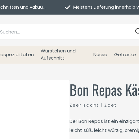
itten und vakuumverpackt.
Meistens Lieferung innerhalb von 3 Tage
Würstchen und
espezialitäten
Nüsse
Getränke
Aufschnitt
Bon Repas Kä
Zeer zacht | Zoet
Der Bon Repas ist ein einziga
leicht süß, leicht würzig, cre