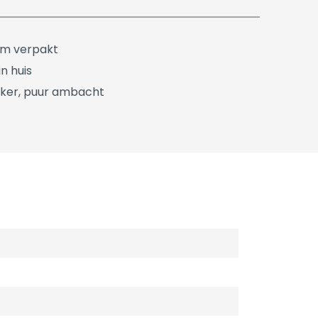
üm verpakt
n huis
ker, puur ambacht