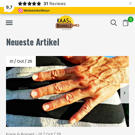
×
31
Reviews
nitten und vakuumverpackt.
Meistens Lieferung innerhalb von 3 Tagen
9,7
0
Neueste Artikel
01 / Oct / 25
Kaas & Borrelz - 01 / Oct / 25