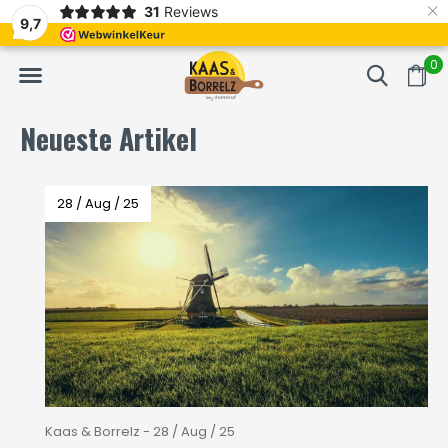
×
31
Reviews
NL
Frisch geschnitten und vakuumverpackt.
Meistens Lieferung in
9,7
0
Neueste Artikel
28 / Aug / 25
Kaas & Borrelz - 28 / Aug / 25