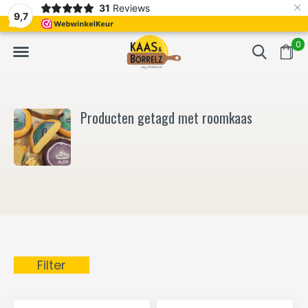
×
31
Reviews
NL
Vers van het mes en gevacumeerd
Vaak volgende da
9,7
0
Producten getagd met roomkaas
Filter