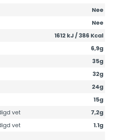
Nee
Nee
1612 kJ / 386 Kcal
6,9g
35g
32g
24g
15g
igd vet
7,2g
igd vet
1.1g