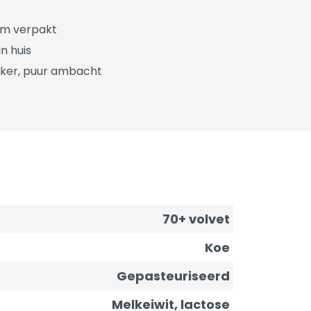
üm verpakt
n huis
ker, puur ambacht
70+ volvet
Koe
Gepasteuriseerd
Melkeiwit, lactose