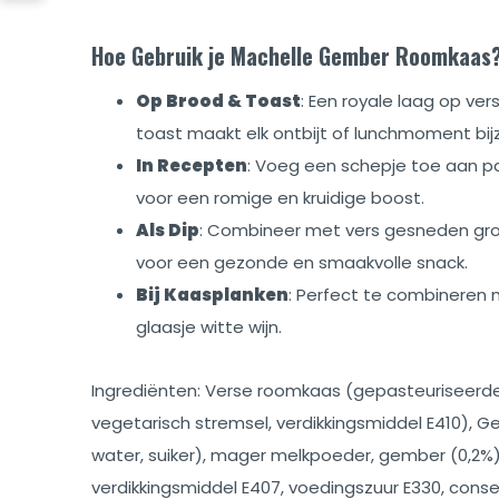
Hoe Gebruik je Machelle Gember Roomkaas
Op Brood & Toast
: Een royale laag op ve
toast maakt elk ontbijt of lunchmoment bij
In Recepten
: Voeg een schepje toe aan pa
voor een romige en kruidige boost.
Als Dip
: Combineer met vers gesneden groen
voor een gezonde en smaakvolle snack.
Bij Kaasplanken
: Perfect te combineren
glaasje witte wijn.
Ingrediënten: Verse roomkaas (gepasteuriseerde 
vegetarisch stremsel, verdikkingsmiddel E410), 
water, suiker), mager melkpoeder, gember (0,2%),
verdikkingsmiddel E407, voedingszuur E330, cons