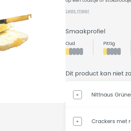
op een toastje of stokbroodje. 
Lees meer
Smaakprofiel
Oud
Pittig
Dit product kan niet z
Nittnaus Grüner
Crackers met 