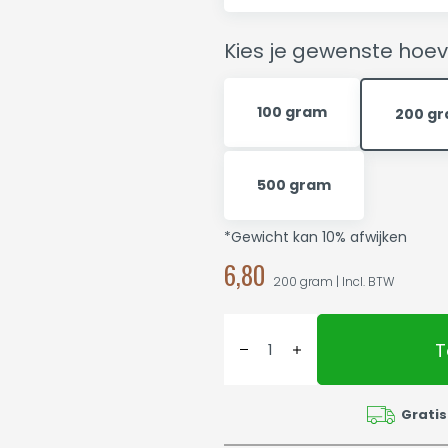
Kies je gewenste hoev
100 gram
200 g
500 gram
*Gewicht kan 10% afwijken
6,80
200 gram | Incl. BTW
T
Gratis