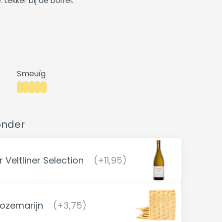
Lekker bij de borrel.
Smeuïg
onder
 Veltliner Selection
(+11,95)
rozemarijn
(+3,75)