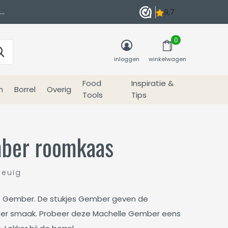
0
inloggen
winkelwagen
Food
Inspiratie &
n
Borrel
Overig
Tools
Tips
ber roomkaas
meuïg
s Gember. De stukjes Gember geven de
er smaak. Probeer deze Machelle Gember eens