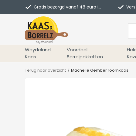
Gratis bezorgd vanaf 48 euro in NL
Vers 
Weydeland
Voordeel
Hel
Kaas
Borrelpakketten
Kaz
Terug naar overzicht
Machelle Gember roomkaas