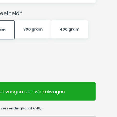
eelheid*
300 gram
400 gram
ram
oevoegen aan winkelwagen
 verzending
Vanaf €48,-