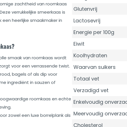
romige zachtheid van roomkaas
Glutenvrij
Deze verrukkelijke smeerkaas is
Lactosevrij
k een heerlijke smaakmaker in
Energie per 100g
Eiwit
mkaas?
Koolhydraten
olle smaak van roomkaas wordt
 zorgt voor een verrassende twist.
Waarvan suikers
brood, bagels of als dip voor
Totaal vet
me ingrediënt in sauzen of
Verzadigd vet
oogwaardige roomkaas en echte
Enkelvoudig onverzad
ving.
Meervoudig onverzad
oor zowel een luxe borrelplank als
Cholesterol