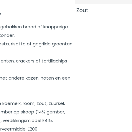
Zout
?
rsgebakken brood of knapperige
zonder.
sta, risotto of gegrilde groenten
ten, crackers of tortillachips
 met andere kazen, noten en een
koemelk, room, zout, zuursel,
Gember op siroop (14% gember,
 verdikkingsmiddel E415,
erveermiddel E200