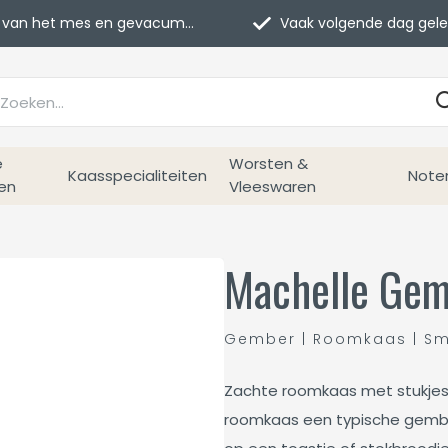
van het mes en gevacumeerd
Vaak volgende dag geleverd
e
Worsten &
Kaasspecialiteiten
Note
en
Vleeswaren
Machelle Gem
Gember | Roomkaas | S
Zachte roomkaas met stukje
roomkaas een typische gemb