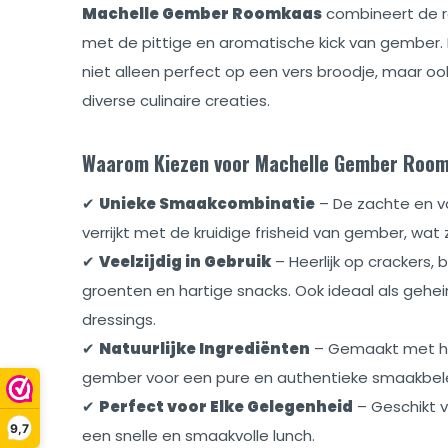
Machelle Gember Roomkaas
combineert de 
met de pittige en aromatische kick van gember. 
niet alleen perfect op een vers broodje, maar oo
diverse culinaire creaties.
Waarom Kiezen voor Machelle Gember Roo
✔
Unieke Smaakcombinatie
– De zachte en v
verrijkt met de kruidige frisheid van gember, wat
✔
Veelzijdig in Gebruik
– Heerlijk op crackers, 
groenten en hartige snacks. Ook ideaal als gehei
dressings.
✔
Natuurlijke Ingrediënten
– Gemaakt met h
gember voor een pure en authentieke smaakbele
✔
Perfect voor Elke Gelegenheid
– Geschikt v
9,7
een snelle en smaakvolle lunch.