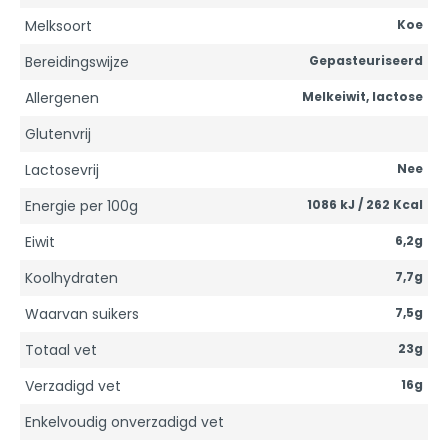
Melksoort
Koe
Bereidingswijze
Gepasteuriseerd
Allergenen
Melkeiwit, lactose
Glutenvrij
Lactosevrij
Nee
Energie per 100g
1086 kJ / 262 Kcal
Eiwit
6,2g
Koolhydraten
7,7g
Waarvan suikers
7,5g
Totaal vet
23g
Verzadigd vet
16g
Enkelvoudig onverzadigd vet