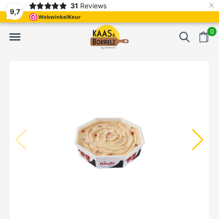
×
31
Reviews
NL
Vers van het mes en gevacumeerd
Vaak volgende da
9,7
0