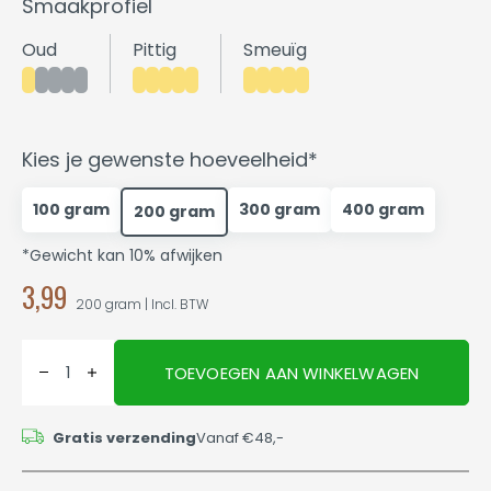
Smaakprofiel
Oud
Pittig
Smeuïg
Kies je gewenste hoeveelheid*
100 gram
300 gram
400 gram
200 gram
*Gewicht kan 10% afwijken
3,99
200 gram | Incl. BTW
TOEVOEGEN AAN WINKELWAGEN
Gratis verzending
Vanaf €48,-