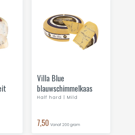
Villa Blue
it
blauwschimmelkaas
Half hard | Mild
7,50
Vanaf 200 gram