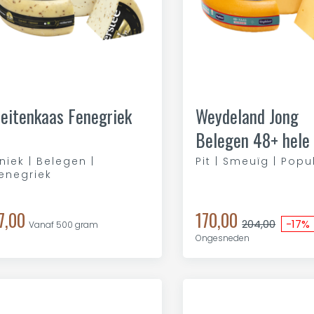
eitenkaas Fenegriek
Weydeland Jong
Belegen 48+ hele kaas
11kg
niek | Belegen |
Pit | Smeuïg | Popu
enegriek
7,00
170,00
204,00
-17%
Vanaf 500 gram
Ongesneden