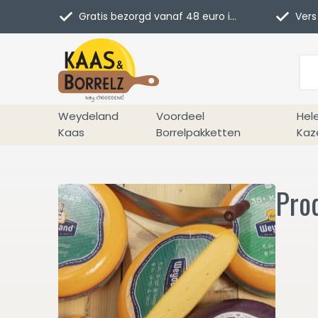
Gratis bezorgd vanaf 48 euro in NL
Vers 
Weydeland
Voordeel
Hel
Kaas
Borrelpakketten
Kaz
Pro