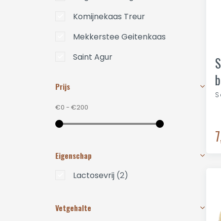
Komijnekaas Treur
Mekkerstee Geitenkaas
Saint Agur
S
b
Twisca Schapenkaas
Prijs
S
Villa Kruidenkaas
€0
-
€200
Weydeland Kaas
7
Eigenschap
Lactosevrij
(2)
Vetgehalte