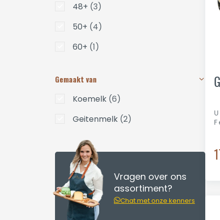
48+
(3)
50+
(4)
60+
(1)
G
Gemaakt van
Koemelk
(6)
U
Geitenmelk
(2)
F
1
Vragen over ons
assortiment?
Chat met onze kenners