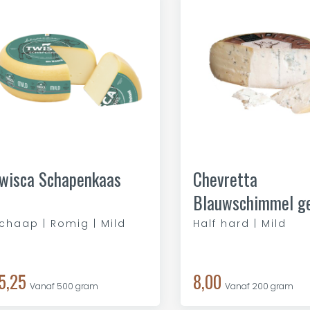
wisca Schapenkaas
Chevretta
Blauwschimmel ge
chaap | Romig | Mild
Half hard | Mild
5,25
8,00
Vanaf 500 gram
Vanaf 200 gram