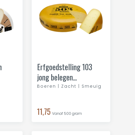
n
Erfgoedstelling 103
jong belegen
boerderijkaas
Boeren | Zacht | Smeuïg
11,75
Vanaf 500 gram