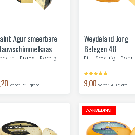
aint Agur smeerbare
Weydeland Jong
lauwschimmelkaas
Belegen 48+
cherp | Frans | Romig
Pit | Smeuïg | Popu
,20
9,00
Vanaf 200 gram
Vanaf 500 gram
AANBIEDING