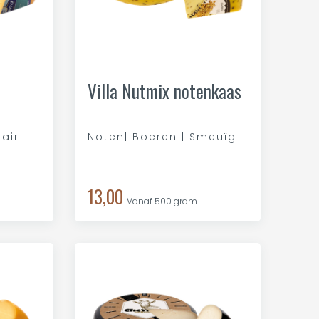
Villa Nutmix notenkaas
lair
Noten| Boeren | Smeuïg
13,00
Vanaf 500 gram