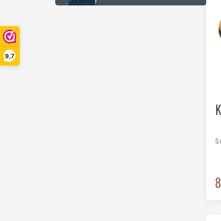
9,7
K
S
8