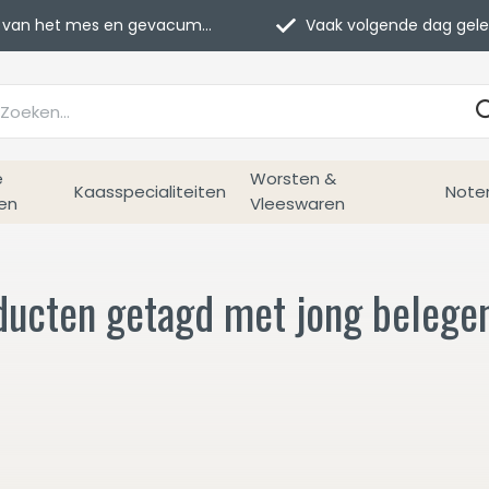
van het mes en gevacumeerd
Vaak volgende dag geleverd
e
Worsten &
Kaasspecialiteiten
Note
en
Vleeswaren
ducten getagd met jong belege