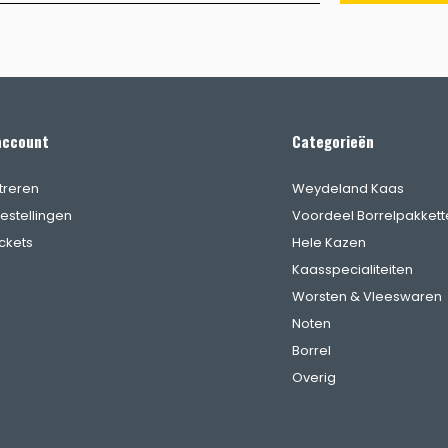
account
Categorieën
treren
Weydeland Kaas
bestellingen
Voordeel Borrelpakkett
ickets
Hele Kazen
Kaasspecialiteiten
Worsten & Vleeswaren
Noten
Borrel
Overig