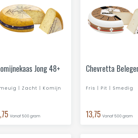
omijnekaas Jong 48+
Chevretta Belege
meuïg | Zacht | Komijn
Fris | Pit | Smedig
,75
13,75
Vanaf 500 gram
Vanaf 500 gram