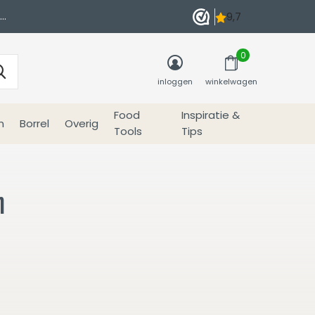
0
inloggen
winkelwagen
Food
Inspiratie &
n
Borrel
Overig
Tools
Tips
n