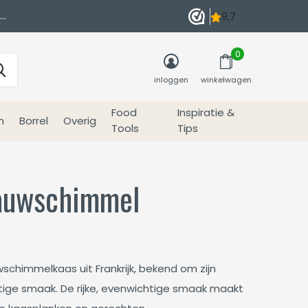
0
inloggen
winkelwagen
Food
Inspiratie &
n
Borrel
Overig
Tools
Tips
lauwschimmel
wschimmelkaas uit Frankrijk, bekend om zijn
ttige smaak. De rijke, evenwichtige smaak maakt