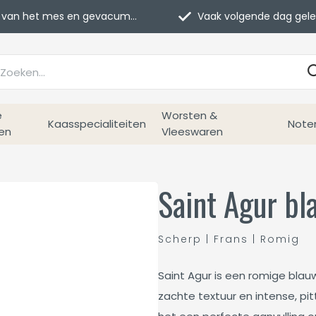
van het mes en gevacumeerd
Vaak volgende dag geleverd
e
Worsten &
Kaasspecialiteiten
Note
en
Vleeswaren
Saint Agur b
Scherp | Frans | Romig
Saint Agur is een romige blau
zachte textuur en intense, pi