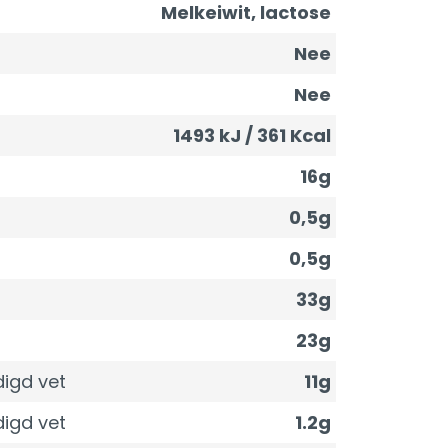
Melkeiwit, lactose
Nee
Nee
1493 kJ / 361 Kcal
16g
0,5g
0,5g
33g
23g
igd vet
11g
igd vet
1.2g