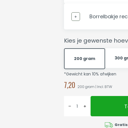
Borrelbakje re
Kies je gewenste hoev
300 g
200 gram
*Gewicht kan 10% afwijken
7,20
200 gram | Incl. BTW
T
Gratis