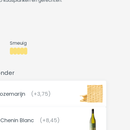
op kaasplanken en gerechten.
Smeuïg
onder
rozemarijn
(+3,75)
 Chenin Blanc
(+8,45)