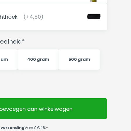
chthoek
(+4,50)
eelheid*
ram
400 gram
500 gram
oevoegen aan winkelwagen
 verzending
Vanaf €48,-