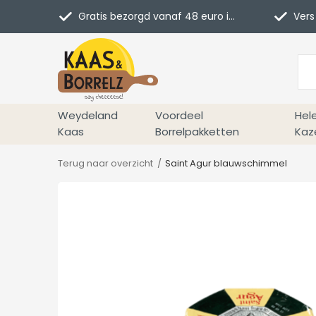
Gratis bezorgd vanaf 48 euro in NL
Vers 
Weydeland
Voordeel
Hel
Kaas
Borrelpakketten
Kaz
Terug naar overzicht
Saint Agur blauwschimmel