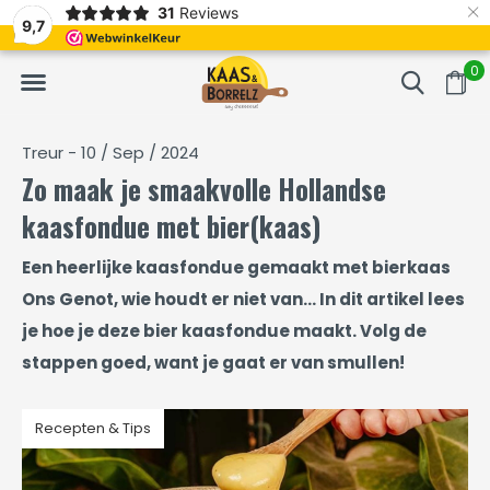
×
31
Reviews
NL
Vers van het mes en gevacumeerd
Vaak volgende da
9,7
0
Treur - 10 / Sep / 2024
Zo maak je smaakvolle Hollandse
kaasfondue met bier(kaas)
Een heerlijke kaasfondue gemaakt met bierkaas
Ons Genot, wie houdt er niet van... In dit artikel lees
je hoe je deze bier kaasfondue maakt. Volg de
stappen goed, want je gaat er van smullen!
Recepten & Tips