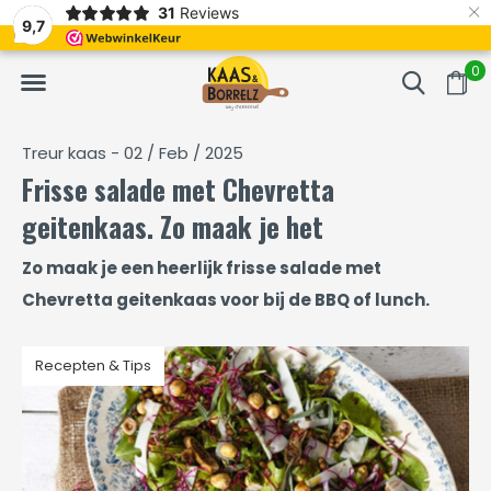
×
31
Reviews
NL
Vers van het mes en gevacumeerd
Vaak volgende da
9,7
0
Treur kaas - 02 / Feb / 2025
Frisse salade met Chevretta
geitenkaas. Zo maak je het
Zo maak je een heerlijk frisse salade met
Chevretta geitenkaas voor bij de BBQ of lunch.
Recepten & Tips