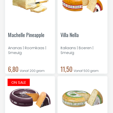
Machelle Pineapple
Villa Nella
Ananas | Roomkaas |
Italiaans | Boeren |
Smeuïg
Smeuïg
6,80
11,50
Vanaf 200 gram
Vanaf 500 gram
ON SALE