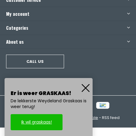
My account
Categories
About us
CALL US
Er is weer GRASKAAS!
De lekkerste Weydeland Graskaas is
weer terug!
© Copyright
2026
- Realisatie:
emarkable
-
RSS feed
Ik wil graskaas!