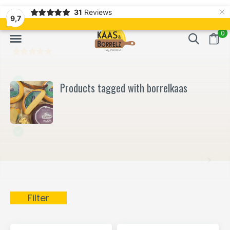
×
31
Reviews
NL
Freshly cut and vacuum-packed
Fast delivery in E
9,7
0
Products tagged with borrelkaas
Filter