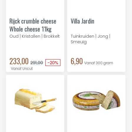
Rijck crumble cheese
Villa Jardin
Whole cheese 11kg
Oud | Kristallen | Brokkelt
Tuinkruiden | Jong |
Smeuïg
233,00
6,90
291,00
-20%
Vanaf 300 gram
Vanaf Uncut