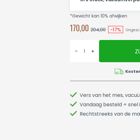
*Gewicht kan 10% afwijken
170,00
204,00
-17%
Ungeschn
Z
Koste
Vers van het mes, vacu
Vandaag besteld = snel i
Rechtstreeks van de ma