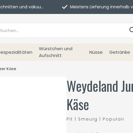
itten und vakuumverpackt.
Meistens Lieferung innerhalb von 3 Tage
Würstchen und
espezialitäten
Nüsse
Getränke
Aufschnitt
zer Käse
Weydeland Ju
Käse
Pit | Smeuïg | Populair