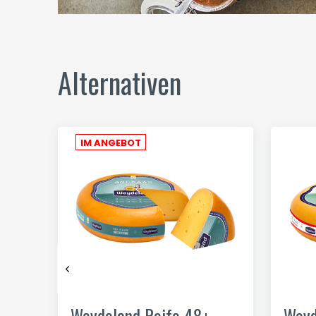
Alternativen
IM ANGEBOT
Weydeland Reife 48+
Weyd