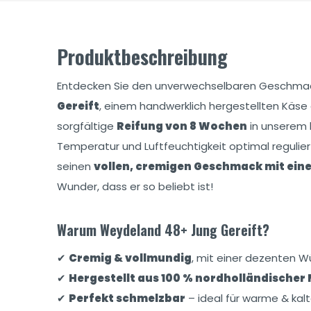
Produktbeschreibung
Entdecken Sie den unverwechselbaren Geschma
Gereift
, einem handwerklich hergestellten Käse
sorgfältige
Reifung von 8 Wochen
in unserem k
Temperatur und Luftfeuchtigkeit optimal reguliert
seinen
vollen, cremigen Geschmack mit ein
Wunder, dass er so beliebt ist!
Warum Weydeland 48+ Jung Gereift?
✔
Cremig & vollmundig
, mit einer dezenten W
✔
Hergestellt aus 100 % nordholländischer 
✔
Perfekt schmelzbar
– ideal für warme & kal