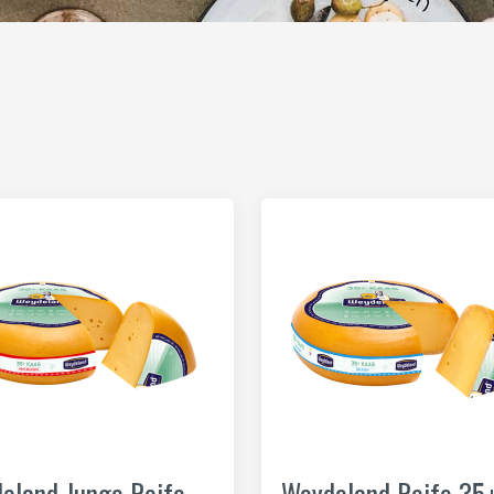
eland Junge Reife
Weydeland Reife 35