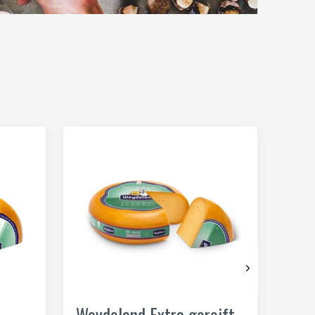
+
Weydeland Extra gereift