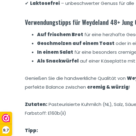
✔
Laktosefrei
– unbeschwerter Genuss für alle
Verwendungstipps für Weydeland 48+ Jung 
Auf frischem Brot
für eine herzhafte G
Geschmolzen auf einem Toast
oder in e
In einem Salat
für eine besonders cremig
Als Snackwürfel
auf einer Käseplatte mit
Genießen Sie die handwerkliche Qualität von
Wey
perfekte Balance zwischen
cremig & würzig
!
Zutaten:
Pasteurisierte Kuhmilch (NL), Salz, Säu
Farbstoff: E160b(ii)
Tipp:
9,7