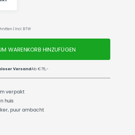
itten | Incl. BTW
UM WARENKORB HINZUFÜGEN
nloser Versand
Ab €75,-
üm verpakt
n huis
ker, puur ambacht