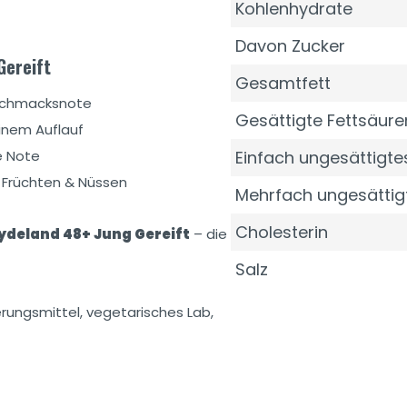
Kohlenhydrate
Davon Zucker
Gereift
Gesamtfett
eschmacksnote
Gesättigte Fettsäure
inem Auflauf
e Note
Einfach ungesättigtes
 Früchten & Nüssen
Mehrfach ungesättig
Cholesterin
deland 48+ Jung Gereift
– die
Salz
erungsmittel, vegetarisches Lab,