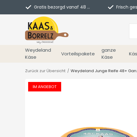
Gratis bezorgd vanaf 48 euro in NL
Frisch geschn
Weydeland
ganze
Vorteilspakete
Käs
Käse
Käse
Zurück zur Übersicht
Weydeland Junge Reife 48+ Gan
IM ANGEBOT