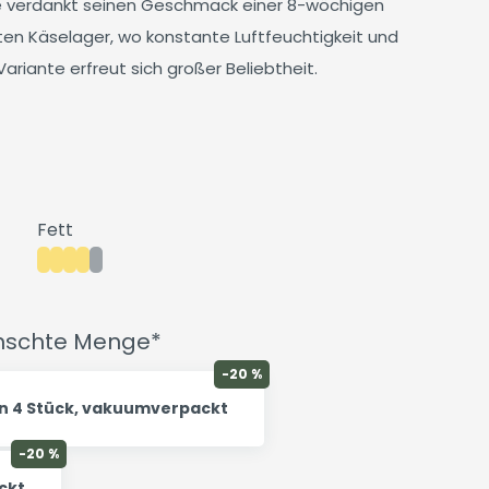
 verdankt seinen Geschmack einer 8-wöchigen
rten Käselager, wo konstante Luftfeuchtigkeit und
riante erfreut sich großer Beliebtheit.
Fett
ünschte Menge*
-20 %
in 4 Stück, vakuumverpackt
-20 %
ckt