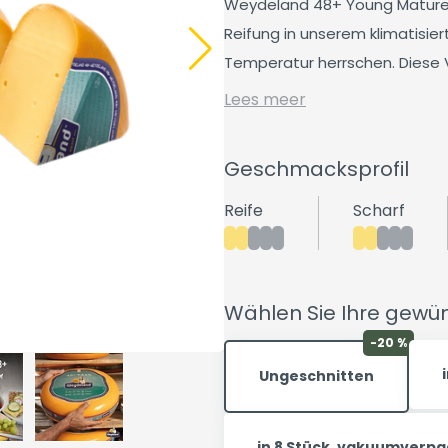
Weydeland 48+ Young Mature
Reifung in unserem klimatisie
Temperatur herrschen. Diese Va
Lees meer
Geschmacksprofil
Reife
Scharf
Wählen Sie Ihre gew
-20 %
Ungeschnitten
in 8 Stück, vakuumverpa