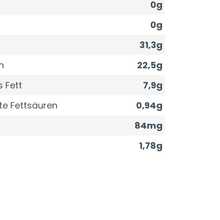
0g
0g
31,3g
n
22,5g
 Fett
7,9g
te Fettsäuren
0,94g
84mg
1,78g