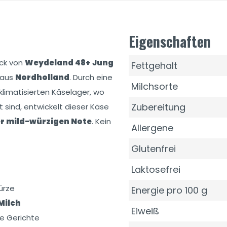
Eigenschaften
ck von
Weydeland 48+ Jung
Fettgehalt
 aus
Nordholland
. Durch eine
Milchsorte
limatisierten Käselager, wo
Zubereitung
 sind, entwickelt dieser Käse
er mild-würzigen Note
. Kein
Allergene
Glutenfrei
Laktosefrei
ürze
Energie pro 100 g
Milch
Eiweiß
te Gerichte