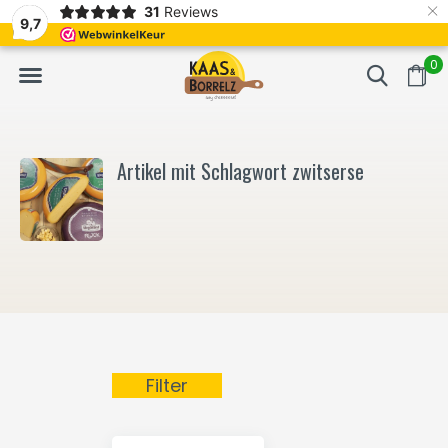
×
31
Reviews
NL
Frisch geschnitten und vakuumverpackt.
Meistens Lieferung in
9,7
0
Artikel mit Schlagwort zwitserse
Filter