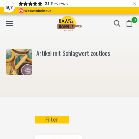
×
31
Reviews
NL
Frisch geschnitten und vakuumverpackt.
Meistens Lieferung in
9,7
0
Artikel mit Schlagwort zoutloos
Filter