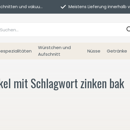
itten und vakuumverpackt.
Meistens Lieferung innerhalb von 3 Tage
Würstchen und
espezialitäten
Nüsse
Getränke
Aufschnitt
kel mit Schlagwort zinken bak