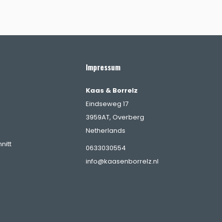
Impressum
Kaas & Borrelz
Eindseweg 17
3959AT, Overberg
Netherlands
nitt
0633030554
info@kaasenborrelz.nl