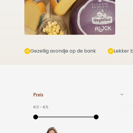
Gezellig avondje op de bank
Lekker b
Preis
€0
-
€5