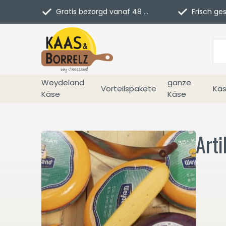
Gratis bezorgd vanaf 48 euro in NL
Frisch geschn
Weydeland
ganze
Vorteilspakete
Käs
Käse
Käse
Arti