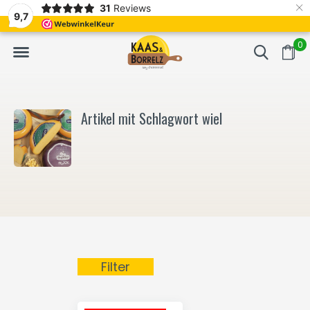
×
31
Reviews
NL
Frisch geschnitten und vakuumverpackt.
Meistens Lieferung in
9,7
0
Artikel mit Schlagwort wiel
Filter