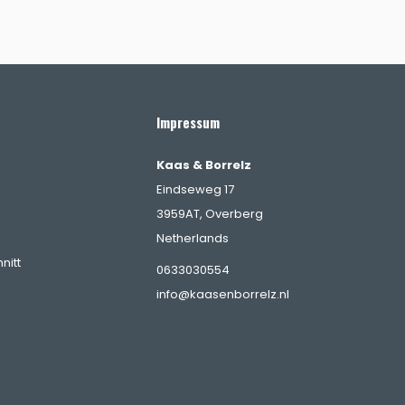
Impressum
Kaas & Borrelz
Eindseweg 17
3959AT, Overberg
Netherlands
nitt
0633030554
info@kaasenborrelz.nl