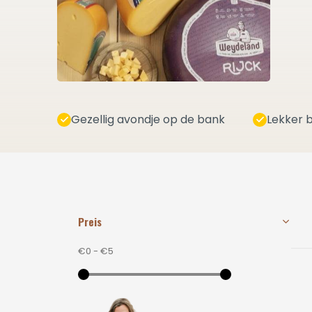
Gezellig avondje op de bank
Lekker b
Preis
€0
-
€5