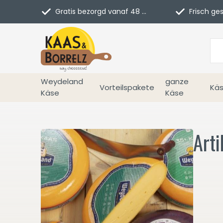
Gratis bezorgd vanaf 48 euro in NL
Frisch geschn
Weydeland
ganze
Vorteilspakete
Käs
Käse
Käse
Art