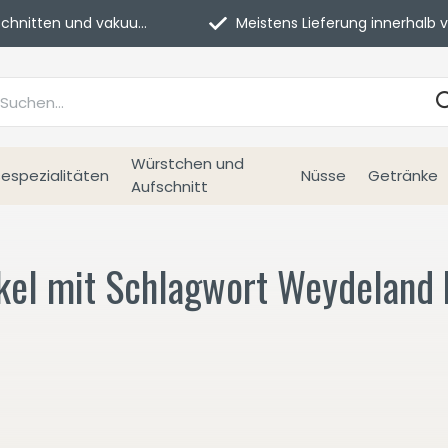
itten und vakuumverpackt.
Meistens Lieferung innerhalb von 3 Tage
Würstchen und
espezialitäten
Nüsse
Getränke
Aufschnitt
ikel mit Schlagwort Weydeland 