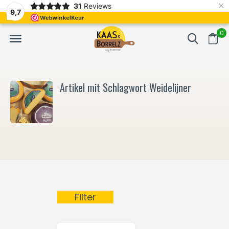
×
31
Reviews
NL
Frisch geschnitten und vakuumverpackt.
Meistens Lieferung in
9,7
0
Artikel mit Schlagwort Weidelijner
Filter