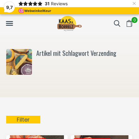
×
31
Reviews
NL
Frisch geschnitten und vakuumverpackt.
Meistens Lieferung in
9,7
0
Artikel mit Schlagwort Verzending
Filter