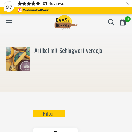
×
31
Reviews
NL
Frisch geschnitten und vakuumverpackt.
Meistens Lieferung in
9,7
0
Artikel mit Schlagwort verdejo
Filter