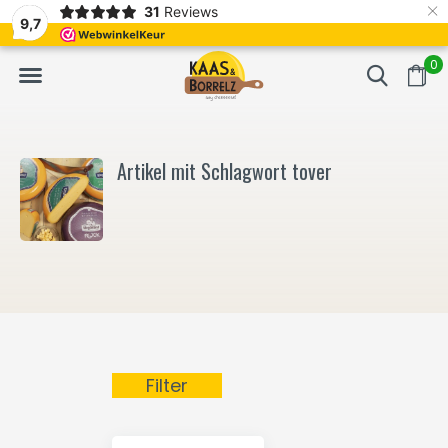
×
31
Reviews
NL
Frisch geschnitten und vakuumverpackt.
Meistens Lieferung in
9,7
0
Artikel mit Schlagwort tover
Filter