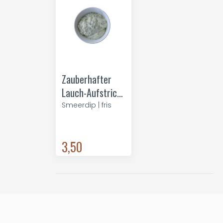
Zauberhafter
Lauch-Aufstrich-
Dip
Smeerdip | fris
3,50