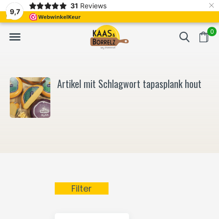
×
31
Reviews
t.
Meistens Lieferung innerhalb von 3 Tagen
Gratis bezorgd v
9,7
0
Artikel mit Schlagwort tapasplank hout
Filter