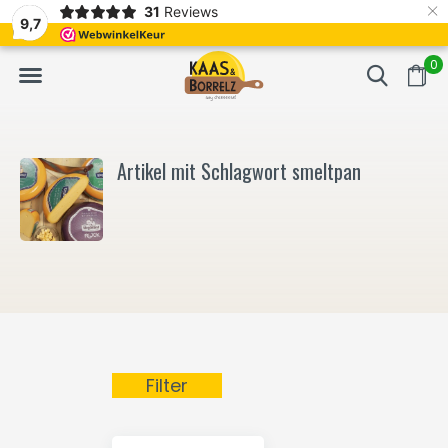
×
31
Reviews
NL
Frisch geschnitten und vakuumverpackt.
Meistens Lieferung in
9,7
0
Artikel mit Schlagwort smeltpan
Filter