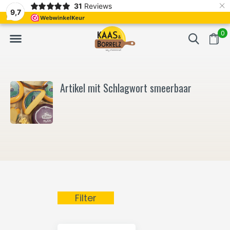
×
31
Reviews
NL
Frisch geschnitten und vakuumverpackt.
Meistens Lieferung in
9,7
0
Artikel mit Schlagwort smeerbaar
Filter