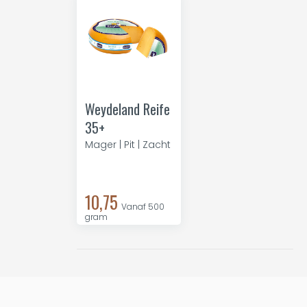
Weydeland Reife
35+
Mager | Pit | Zacht
10,75
Vanaf 500
gram