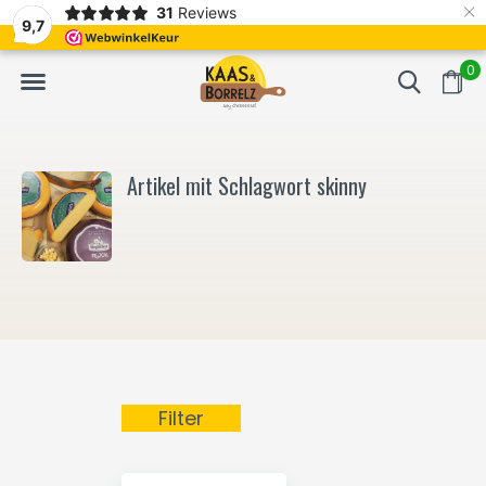
×
31
Reviews
NL
Frisch geschnitten und vakuumverpackt.
Meistens Lieferung in
9,7
0
Artikel mit Schlagwort skinny
Filter