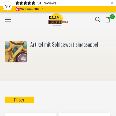
×
31
Reviews
NL
Frisch geschnitten und vakuumverpackt.
Meistens Lieferung in
9,7
0
Artikel mit Schlagwort sinaasappel
Filter