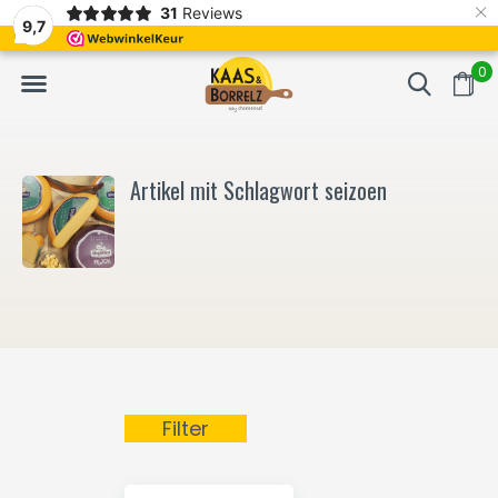
×
31
Reviews
NL
Frisch geschnitten und vakuumverpackt.
Meistens Lieferung in
9,7
0
Artikel mit Schlagwort seizoen
Filter