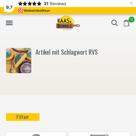
×
31
Reviews
NL
Frisch geschnitten und vakuumverpackt.
Meistens Lieferung in
9,7
0
Artikel mit Schlagwort RVS
Filter