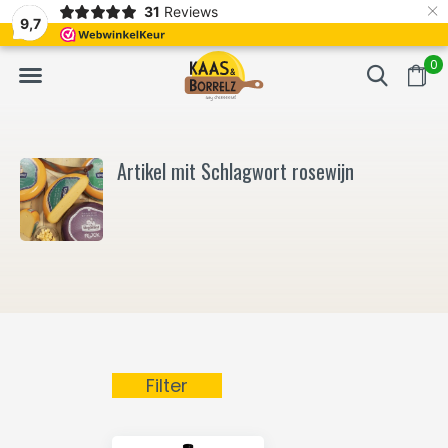
×
31
Reviews
NL
Frisch geschnitten und vakuumverpackt.
Meistens Lieferung in
9,7
0
Artikel mit Schlagwort rosewijn
Filter